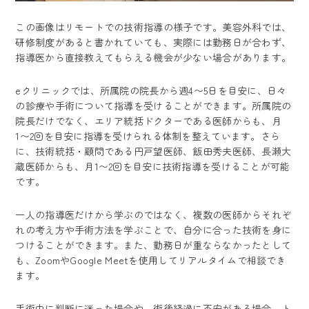
この画像はリモートでの技術指導の様子です。美容外科では、
研修制度があると書かれていても、実際には勤務日が合わず、
指導医から直接教えてもらえる機会が少ない場合があります。
eクリニックでは、所属院の院長から週4〜5日を目安に、日々
の診療や手術について指導を受けることができます。所属院の
院長だけでなく、エリア統括ドクターである医師からも、月
1〜2回を目安に指導を受けられる体制を整えています。さら
に、技術統括・顧問である円戸望医師、飯田秀夫医師、長瀬大
蔵医師からも、月1〜2回を目安に技術指導を受けることが可能
です。
一人の指導医だけから学ぶのではなく、複数の医師からそれぞ
れの考え方や手術方法を学ぶことで、自分に合った技術を身に
つけることができます。また、勤務日が重ならなかったとして
も、ZoomやGoogle Meetを使用してリアルタイムで相談でき
ます。
手術中に判断に迷った場合や、術後経過に不安がある場合、ト