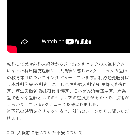
転科して美容外科未経験から2年でeクリニックの人気ドクター
になった相原隆充医師に、入職後に感じたeクリニックの医師
の教育体制についてインタビューしています。相原隆充医師は
日本外科学会 外科専門医、日本産科婦人科学会 産婦人科専門
医、厚生労働省 臨床研修指導医、日本がん治療認定医、産業
医で色々な医師としてのキャリアの選択肢がある中で、技術が
しっかりしているeクリニックを選ばれました。
※下記の時間をクリックすると、該当のシーンからご覧いただ
けます。
0:00
入職前に感じていた不安について