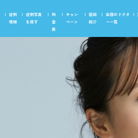
症例
症例写真
料
キャン
医師
全国のドクタ
情報
を探す
金
ペーン
紹介
ー一覧
表
美容皮膚【富山院のみ】
アート
リフトアップメニュー
アー
り
しみ・そばかす・肝斑治療
ニキビ・ニキビ跡治療
メンズ
しわ・小じわ治療
メン
毛穴・黒ずみ治療
AGA
肌トラブル・肌質改善
ニキ
ハリ・キメ
若返
美白・トーンアップ
美容点滴・注射
美容内服薬