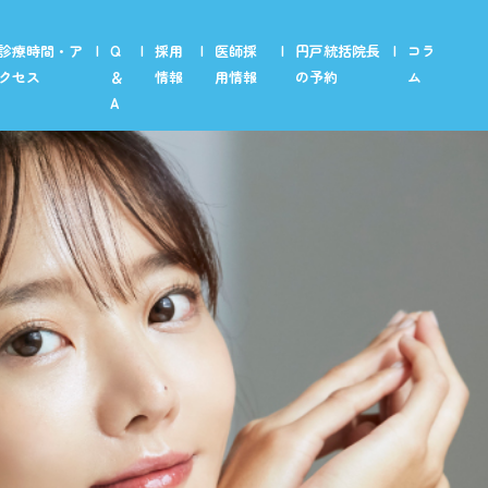
診療時間・ア
Q
採用
医師採
円戸統括院長
コラ
クセス
＆
情報
用情報
の予約
ム
A
メイク【富山院のみ】
トメイク
美容【富山院のみ】
ズ美容
治療
ビ・ニキビ跡改善
り