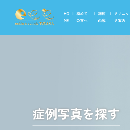
HO
初めて
施術
クリニッ
ME
の方へ
内容
ク案内
美容外科【富山・富山駅前】
eクリニックが選ばれる理由
富山院
コンセプト
富山駅前院
二重整形・目元整形
症例数実績
クマ取り・目の下のたるみ取
保証制度
鼻整形
富山院アクセス
糸リフト
富山駅前院アクセス
脂肪吸引
採用情報
口元整形
症例写真を探す
モニターについて
若返り
１８歳未満の方について
ボトックス
ヒアルロン酸注入
豊胸